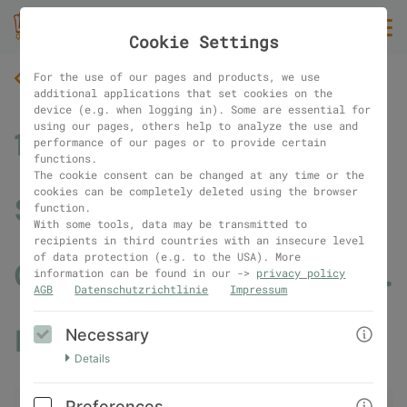
Cookie Settings
For the use of our pages and products, we use
BACK
additional applications that set cookies on the
device (e.g. when logging in). Some are essential for
using our pages, others help to analyze the use and
1:1 Website-Call mit
performance of our pages or to provide certain
functions.
The cookie consent can be changed at any time or the
cookies can be completely deleted using the browser
Sophie von
function.
With some tools, data may be transmitted to
recipients in third countries with an insecure level
of data protection (e.g. to the USA). More
Couchlaunch (1x 60 Min.
information can be found in our ->
privacy policy
AGB
Datenschutzrichtlinie
Impressum
Beratung)
Necessary
Details
Preferences