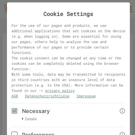
Cookie Settings
For the use of our pages and products, we use
additional applications that set cookies on the device
(e.g. when logging in). Some are essential for using
our pages, others help to analyze the use and
performance of our pages or to provide certain
Website Content Planer - Notion Vorlage zum
functions.
idealen vorbereiten deiner Website(-Inhalte)
The cookie consent can be changed at any time or the
cookies can be completely deleted using the browser
149,00€
function.
With some tools, data may be transmitted to recipients
49,00€
(net)
in third countries with an insecure level of data
protection (e.g. to the USA). More information can be
found in our ->
privacy policy
AGB
Datenschutzrichtlinie
Impressum
Necessary
Details
Preferences